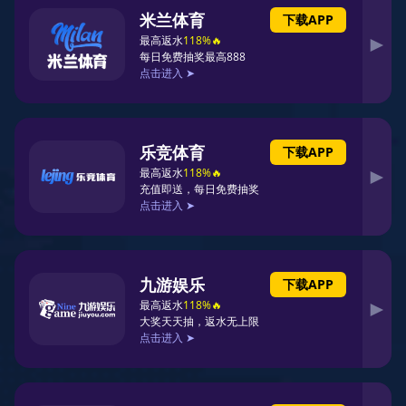
赵敏专访：从青涩小将到网球明
星的成长之路与心路历程回顾
2026-05-08
在本次专访中，我们聚焦于中国网球新星赵敏
的成长历程。作为一名从青涩小将逐渐蜕变为
备受瞩目的网球明星，赵敏不仅在技术上不断
进步，更是在心理素质和职业态度上展现出非
凡的成熟。本文将从四个方面详细探讨她的成
长之路，包括早期培训阶段、职业生涯的突
破、心理素质的提升以及对未来的展望。通过