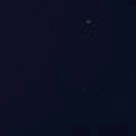
2026-07-26
44码足球明星盘点他们在绿茵
场上的传奇故事与成就
2026-07-25
2号足球明星精彩瞬间合集震撼
你的视觉盛宴与热情时刻
2026-07-25