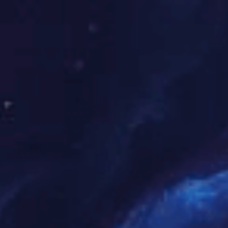
全力以赴，希望能够再创佳绩，同时也希望借
此机会进一步锻炼自己，把握住成长过程中的
每一个瞬间。这种积极向上的心态，让人对这
位年轻选手充满期待。
总结：
综上所述，赵敏从青涩小将成长为如今备受瞩
目的网球明星，其背后离不开无数个日日夜夜
的不懈努力与付出。从早期培训阶段到职业生
涯突破，再到心理素质提升，每一步都体现出
其坚定信念及顽强拼搏精神。而对未来的发展
展望，则展示出了一个年轻运动员渴望进取、
不懈追求卓越的一面。
相信随着时间推移，我们将看到更多关于赵敏
精彩表现。不仅仅是在赛场上的成就，更希望
看到的是一个更加全面发展的运动员形象，为
中国乃至世界网球事业做出贡献。在这条漫长