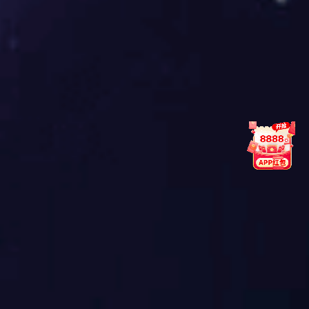
2026-08-06
上海羽毛球队在城市联赛中以
73分稳居积分榜首位展现强劲
实力
2026-07-31
上海网球队在联合会杯中的拼
搏历程与荣耀时刻全景回顾
2026-07-31
三次逆袭成就传奇足球明星的
奋斗与荣耀之路
2026-07-29
三个一亿足球明星的身份揭秘
与他们的辉煌成就分析
2026-07-28
8月3日足球明星闪耀赛场精彩
瞬间回顾与分析