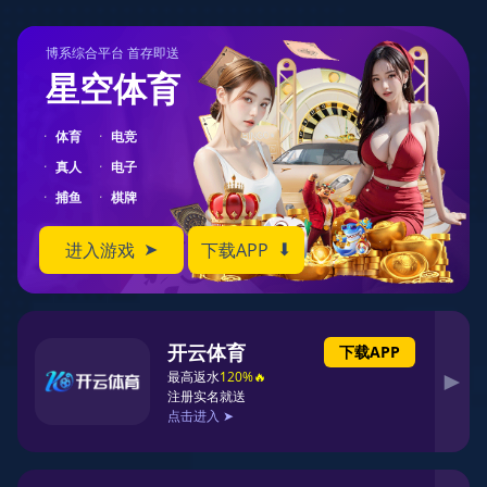
动态速递
首页
动态速递