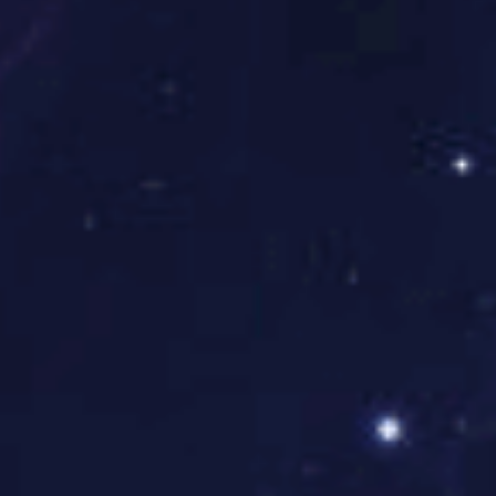
解他们如何面对压力与
3377体育官网
困难，赵
敏获得了宝贵经验。同时，她也积极参与团队
活动，通过互相激励来增强集体凝聚力，从而
减轻个人压力。
通过这些努力，如今的赵敏已经能够在关键时
刻保持冷静，无论是决胜局还是逆境中的反