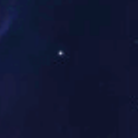
在职业生涯初期虽然遇到不少挫折，但每一次
失败都成为她前进的新动力。经过几年的拼
搏，赵敏终于在2022年实现了首次大满贯赛事
晋级，为自己的职业生涯注入了一剂强心针。
这种突破让她更加坚定信念，也赢得了越来越
多粉丝的喜爱与支持。
3、心理素质提升
作为运动员，仅有过硬技术是不够的，更重要
的是心理素质。对于年轻选手来说，在高压环
境下保持稳定情绪尤为关键。为了提高自己的
心理抗压能力，赵敏尝试多种方法，包括冥
想、自我暗示以及寻求心理辅导等。这些方式
帮助她学会管理比赛中的紧张情绪，让自己能
够冷静应对各种突发情况。
此外，与优秀运动员交流也是提升心理素质的
重要途径之一。通过向前辈请教心得体会，了