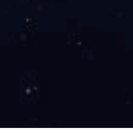
产品展示
动态速递
企业服务
联系
3377体育足球
联系方式
贵州省贵阳市云岩区新添大道南段289号中天花园玉兰园E
座2楼
13138353930
anterior@mac.com