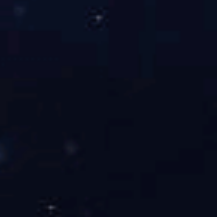
3377体育足球直播网址『3377.com』💖3377体育官网登录
入口,3377足球网页版,app下载,平台在线快速注册链接📱是
最有态度的体育赛事平台,结合3377体育与3377体育在线内
容体系,用户通过3377体育app即可快速进入平台观看实时
赛事,体验高清直播与多样化体育资源带来的精彩观赛感受.
导航
介绍
3377足球