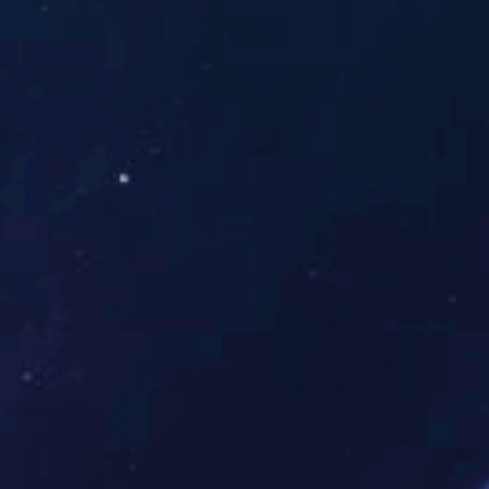
企业服务
联系
3377体育足球
推荐文章
与足球明星共度精彩时光拍摄
转场瞬间的难忘体验
2026-08-07
不纹身不烫头的足球明星们展
现纯粹风格与运动精神的完美
结合
2026-08-07
上海足球队的蜕变之旅：世锦