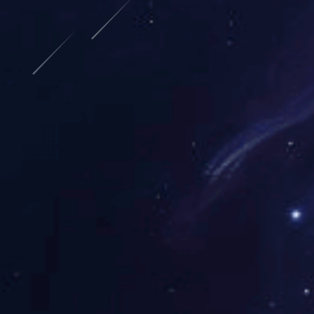
竞技凭借扎实的青训体系夺得首冠。这种以
泰罗尼亚、巴斯克等工业重镇推广至全国。
早期赛制经历多次调整，从最初的双循环积分
队。1936年因内战中断三年，1940年代
局在此期间初步形成，两家俱乐部交替夺冠的
动西甲进入黄金发展期，联赛国际影响力显
历史转折点出现在1992年，西班牙成功举
转播权商业化运作、外援政策放宽等措施，
超级巨星的加盟，更是将西甲推向了世界足
今西甲作为顶级联赛的全球地位。
冠军球队文化积淀
皇家马德里34次捧杯的辉煌纪录，折射出俱
里，从斯蒂法诺时代的五连冠到齐达内执教
白衣军团始终坚持巨星政策与青训并重的建
巴塞罗那23次夺冠背后，是克鲁伊夫哲学的