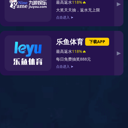
导航
介绍
3377足球
产品展示
动态速递