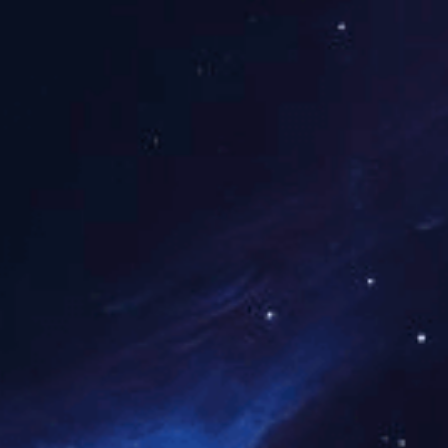
等黄金一代，将tiki-taka战术推向极致。诺坎
的每次夺冠都带有鲜明的艺术印记。俱乐部"
尼亚文化认同紧密相连。