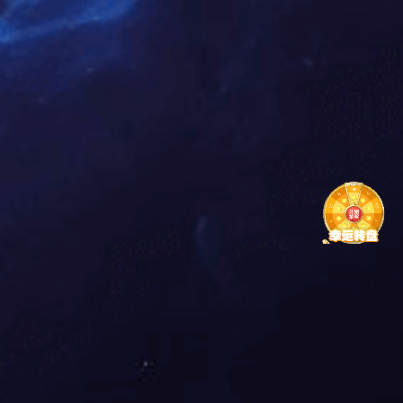
2026-07-26
44码足球明星盘点他们在绿茵
场上的传奇故事与成就
2026-07-25
2号足球明星精彩瞬间合集震
撼你的视觉盛宴与热情时刻
2026-07-25