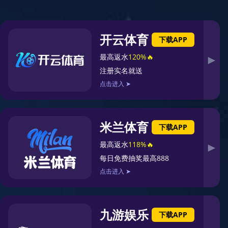
服务
联系
3377体育足球
让我们谈谈