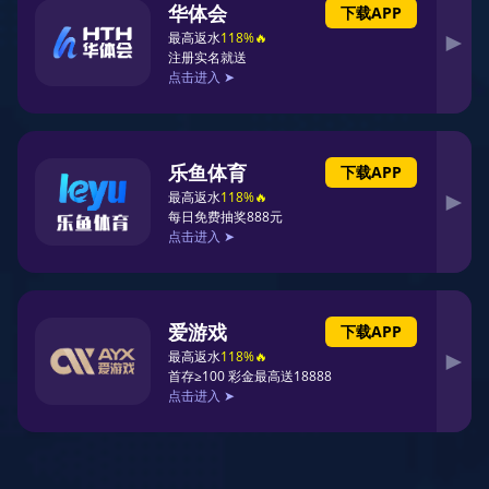
性到欧战资格的分配逻辑，展现其如何在保障
竞技公平的同时激发球队潜能。联赛通过科学
的分阶段赛程设计、多层次的竞争机制以及与
国际赛事的深度联动，持续输出高水平赛事内
容，成为全球篮球版图中的重要力量。
常规赛阶段安排
西甲篮球联赛常规赛采用主客场双循环制，18
支球队需完成34轮较量。每支球队与同联赛对
手进行两次交锋，通过积分排名确定赛季基础
格局。这种长时间跨度的对抗模式，既考验球
队阵容深度，也为战术调整提供了充足空间。
赛季通常从每年9月延续至次年5月，与国际篮
球赛事周期形成有机衔接。
积分计算系统采用胜2分、负1分的欧洲通用规
则，平局情况通过加时赛决出胜负。这种积分
制度使得每场比赛都具有战略价值，即便是实
力较弱的球队也会全力争胜以获取保级积分。