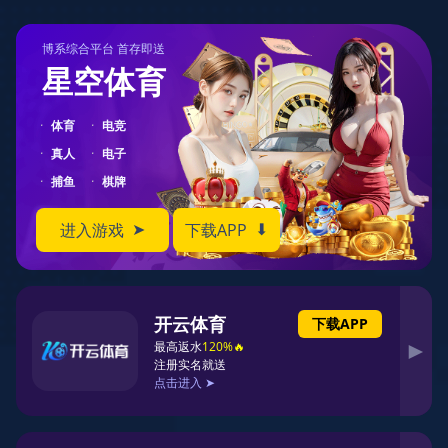
动态速递
首页
动态速递