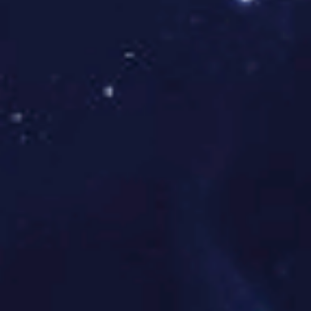
升降级制度带来的经济压力促使球队重视青训
体系建设。许多俱乐部通过培养本土新星维持
竞争力，这种良性循环为西班牙篮球输送了大
量人才。制度设计的科学性体现在既保持顶级
联赛水准，又打通了人才上升通道。
国际赛事资格分配
联赛冠军直接获得欧洲篮球联赛席位，亚军和
季军则有机会通过外卡参与。这种资格分配方
式将国内表现与国际舞台挂钩，激励球队多线
作战。西甲球队在欧洲赛场的优异表现，反过
来提升联赛品牌价值，形成正向循环。
西班牙国王杯冠军自动获得欧篮杯资格，这种
杯赛与联赛并行的体系为中小球队创造机会。