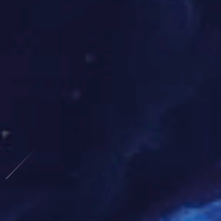
部分赛季会出现联赛中游球队通过杯赛夺冠进
军欧战的情况，这种可能性极大丰富了联赛的
战略维度。
国际赛事成绩与联赛积分挂钩的机制，促使各
队重视每场欧战比赛。西甲联赛凭借球队在欧
洲赛场的稳定表现，长期保持UEFA联赛系数
前列，这种联动效应巩固了其作为欧洲篮球核
心联赛的地位。
总结：
西甲篮球联赛通过环环相扣的赛制设计，构建
起多层次的竞争体系。常规赛的持久战磨练球
队稳定性，季后赛的淘汰制激发极限潜能，升
降级制度维持生态活力，国际赛事联动提升整
体价值。这种四位一体的制度架构，既保障了
顶级对决的观赏性，又培育了深厚的篮球文化
土壤。