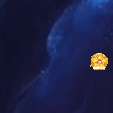
联赛制度的成功源于对竞技本质的深刻理解与
商业价值的精准把控。在保持传统的基础上，
西甲不断优化赛程安排与资格分配机制，既尊
重体育竞技规律，又顺应现代职业体育发展趋
势。这种平衡之道使其在全球篮球版图中始终
占据重要位置，为世界篮球发展提供了制度创
新的典范样本。
上一篇
下一篇
导航