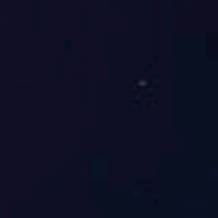
三个一亿足球明星的身份揭秘
与他们的辉煌成就分析
2026-07-28
8月3日足球明星闪耀赛场精彩
瞬间回顾与分析
2026-07-26
44码足球明星盘点他们在绿茵
场上的传奇故事与成就
2026-07-25
2号足球明星精彩瞬间合集震撼
你的视觉盛宴与热情时刻
2026-07-25