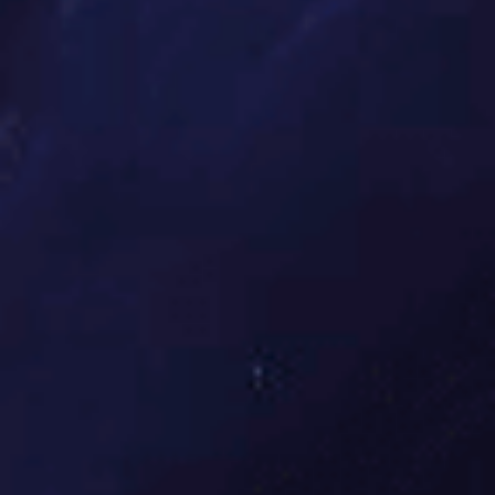
介绍
3377足球
产品展示
动态速递
企业服务
联系
3377体育足球
推荐文章
与足球明星共度精彩时光拍摄
转场瞬间的难忘体验
2026-08-07
不纹身不烫头的足球明星们展
现纯粹风格与运动精神的完美